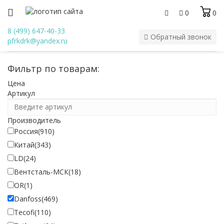
0
0
8 (499) 647-40-33
Обратный звонок
pfrkdrk@yandex.ru
Фильтр по товарам:
Цена
Артикул
Производитель
Россия
(910)
Китай
(343)
LD
(24)
Вентсталь-МСК
(18)
OR
(1)
Danfoss
(469)
Tecofi
(110)