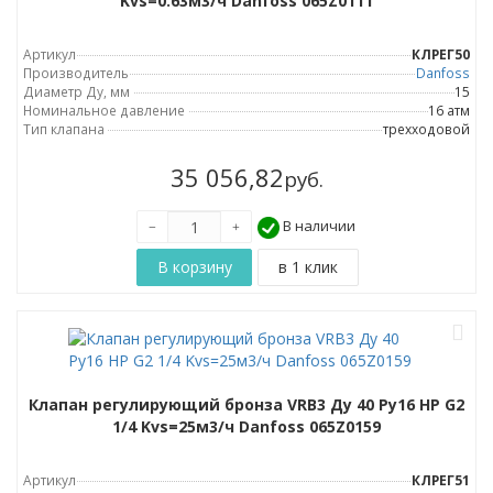
Kvs=0.63м3/ч Danfoss 065Z0111
Артикул
КЛРЕГ50
Производитель
Danfoss
Диаметр Ду, мм
15
Номинальное давление
16 атм
Тип клапана
трехходовой
35 056,82
руб.
В наличии
Клапан регулирующий бронза VRB3 Ду 40 Ру16 НР G2
1/4 Kvs=25м3/ч Danfoss 065Z0159
Артикул
КЛРЕГ51