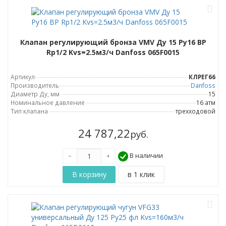
Клапан регулирующий бронза VMV Ду 15 Ру16 ВР
Rp1/2 Kvs=2.5м3/ч Danfoss 065F0015
Артикул
КЛРЕГ66
Производитель
Danfoss
Диаметр Ду, мм
15
Номинальное давление
16 атм
Тип клапана
трехходовой
24 787,22
руб.
В наличии