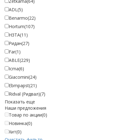
Zetkama
(64)
ADL
(5)
Benarmo
(22)
Hortum
(107)
НЗТА
(11)
Ридан
(27)
Far
(1)
ABLE
(229)
Icma
(6)
Giacomini
(24)
Ebmpapst
(21)
Ridval (Ридвал)
(7)
Показать еще
Наши предложения
Товар по акции
(0)
Новинка
(0)
Хит
(0)
Очистить фильтр