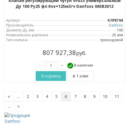
Клапан регулирующий чугун VFG33 универсальный
Ду 100 Ру25 фл Kvs=125м3/ч Danfoss 065B2612
Артикул
КЛРЕГ68
Производитель
Danfoss
Диаметр Ду, мм
100
Номинальное давление
25 атм
Тип клапана
трехходовой
807 927,38
руб.
В наличии
«
...
2
3
4
5
6
7
8
9
10
11
...
»