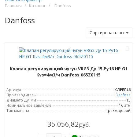
Главная
/
Каталог
/
Danfoss
Danfoss
Cортировать по:
Клапан регулирующий чугун VRG3 Ду 15 Ру16 НР G1
Kvs=4м3/ч Danfoss 065Z0115
Артикул
КЛРЕГ46
Производитель
Danfoss
Диаметр Ду, мм
15
Номинальное давление
16 атм
Тип клапана
трехходовой
35 056,82
руб.