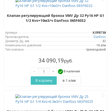
Клапан регулирующий бронза VMV Ду 32 Ру16 НР G1
1/2 Kvs=10м3/ч Danfoss 065F6032
Артикул
КЛРЕГ58
Производитель
Danfoss
Диаметр Ду, мм
32
Номинальное давление
16 атм
Тип клапана
трехходовой
34 090,19
руб.
В наличии