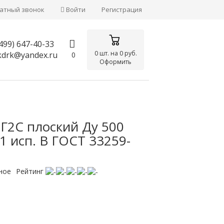
атный звонок
Войти
Регистрация
499)
647-40-33
0
шт. на
0 руб.
kdrk@yandex.ru
0
Оформить
Г2С плоский Ду 500
1 исп. B ГОСТ 33259-
ное
Рейтинг