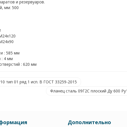
паратов и резервуаров.
, мм: 500
т
 M24x120
 M24x90
и : 585 мм
: 4 мм
тверстий : 620 мм
10 тип 01 ряд 1 исп. B ГОСТ 33259-2015
Фланец сталь 09Г2С плоский Ду 600 Ру1
формация
Дополнительно