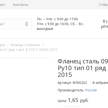
лист
Контакты
Обр
Пн. – Чтв.: с 9:00 до 17:00
8
(
Птн. с 9:00 до 16:00, Сб. - Вс.:
pfr
выходные
дов
/
Фланцы стальные
/
п 01 ряд 1 исп. B ГОСТ 33259-2015
Фланец сталь 09
Ру10 тип 01 ряд 
2015
Артикул: ФЛ00202
В избран
Производитель:
Россия
1,65
руб.
Цена: