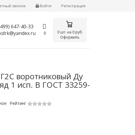
атный звонок
Войти
Регистрация
(499)
647-40-33
0
шт. на
0 руб.
kdrk@yandex.ru
0
Оформить
9Г2С воротниковый Ду
яд 1 исп. B ГОСТ 33259-
ное
Рейтинг