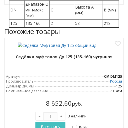
Диапазон D
Высота A
DN
мин-макс
G
B (мм)
(мм)
(мм)
125
135-160
2
58
218
Похожие товары
Седёлка муфтовая Ду 125 (135-160) чугунная
Артикул
СМ DM125
Производитель
Россия
Диаметр Ду, мм
125
Номинальное давление
10 атм
8 652,60
руб.
В наличии