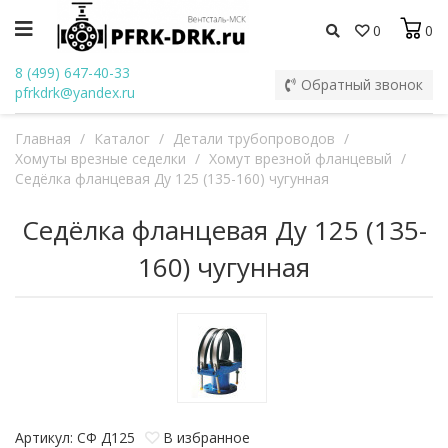
0
0
8 (499) 647-40-33
Обратный звонок
pfrkdrk@yandex.ru
Главная
/
Каталог
/
Детали трубопроводов
/
Хомуты врезные седелки
/
Хомут врезной фланцевый
/
Седёлка фланцевая Ду 125 (135-160) чугунная
Седёлка фланцевая Ду 125 (135-
160) чугунная
Артикул: СФ Д125
В избранное