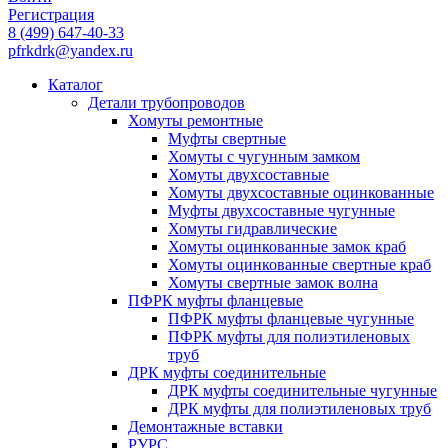
Регистрация
8
(499)
647-40-33
pfrkdrk@yandex.ru
Каталог
Детали трубопроводов
Хомуты ремонтные
Муфты свертные
Хомуты с чугунным замком
Хомуты двухсоставные
Хомуты двухсоставные оцинкованные
Муфты двухсоставные чугунные
Хомуты гидравлические
Хомуты оцинкованные замок краб
Хомуты оцинкованные свертные краб
Хомуты свертные замок волна
ПФРК муфты фланцевые
ПФРК муфты фланцевые чугунные
ПФРК муфты для полиэтиленовых
труб
ДРК муфты соединительные
ДРК муфты соединительные чугунные
ДРК муфты для полиэтиленовых труб
Демонтажные вставки
РУРС