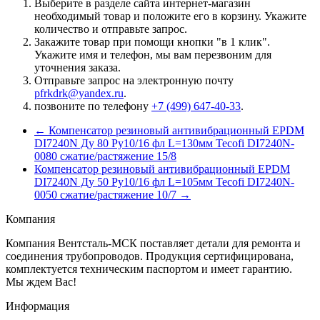
Выберите в разделе сайта интернет-магазин
необходимый товар и положите его в корзину. Укажите
количество и отправьте запрос.
Закажите товар при помощи кнопки "в 1 клик".
Укажите имя и телефон, мы вам перезвоним для
уточнения заказа.
Отправьте запрос на электронную почту
pfrkdrk@yandex.ru
.
позвоните по телефону
+7 (499) 647-40-33
.
← Компенсатор резиновый антивибрационный EPDM
DI7240N Ду 80 Ру10/16 фл L=130мм Tecofi DI7240N-
0080 сжатие/растяжение 15/8
Компенсатор резиновый антивибрационный EPDM
DI7240N Ду 50 Ру10/16 фл L=105мм Tecofi DI7240N-
0050 сжатие/растяжение 10/7 →
Компания
Компания Вентсталь-МСК поставляет детали для ремонта и
соединения трубопроводов. Продукция сертифицирована,
комплектуется техническим паспортом и имеет гарантию.
Мы ждем Вас!
Информация