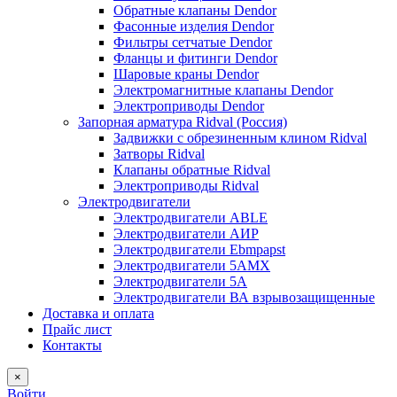
Обратные клапаны Dendor
Фасонные изделия Dendor
Фильтры сетчатые Dendor
Фланцы и фитинги Dendor
Шаровые краны Dendor
Электромагнитные клапаны Dendor
Электроприводы Dendor
Запорная арматура Ridval (Россия)
Задвижки с обрезиненным клином Ridval
Затворы Ridval
Клапаны обратные Ridval
Электроприводы Ridval
Электродвигатели
Электродвигатели ABLE
Электродвигатели АИР
Электродвигатели Ebmpapst
Электродвигатели 5АМХ
Электродвигатели 5А
Электродвигатели ВА взрывозащищенные
Доставка и оплата
Прайс лист
Контакты
×
Войти