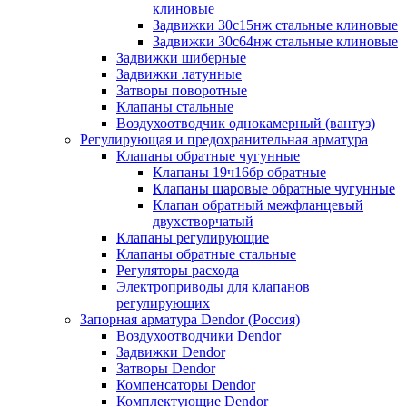
клиновые
Задвижки 30с15нж стальные клиновые
Задвижки 30с64нж стальные клиновые
Задвижки шиберные
Задвижки латунные
Затворы поворотные
Клапаны стальные
Воздухоотводчик однокамерный (вантуз)
Регулирующая и предохранительная арматура
Клапаны обратные чугунные
Клапаны 19ч16бр обратные
Клапаны шаровые обратные чугунные
Клапан обратный межфланцевый
двухстворчатый
Клапаны регулирующие
Клапаны обратные стальные
Регуляторы расхода
Электроприводы для клапанов
регулирующих
Запорная арматура Dendor (Россия)
Воздухоотводчики Dendor
Задвижки Dendor
Затворы Dendor
Компенсаторы Dendor
Комплектующие Dendor