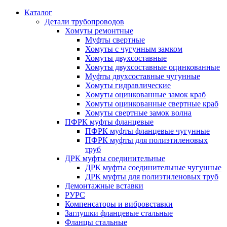
Каталог
Детали трубопроводов
Хомуты ремонтные
Муфты свертные
Хомуты с чугунным замком
Хомуты двухсоставные
Хомуты двухсоставные оцинкованные
Муфты двухсоставные чугунные
Хомуты гидравлические
Хомуты оцинкованные замок краб
Хомуты оцинкованные свертные краб
Хомуты свертные замок волна
ПФРК муфты фланцевые
ПФРК муфты фланцевые чугунные
ПФРК муфты для полиэтиленовых
труб
ДРК муфты соединительные
ДРК муфты соединительные чугунные
ДРК муфты для полиэтиленовых труб
Демонтажные вставки
РУРС
Компенсаторы и вибровставки
Заглушки фланцевые стальные
Фланцы стальные