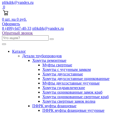
pfrkdrk@yandex.ru
0
0
шт. на
0 руб.
Оформить
8 (499) 647-40-33
pfrkdrk@yandex.ru
Обратный звонок
Каталог
Детали трубопроводов
Хомуты ремонтные
Муфты свертные
Хомуты с чугунным замком
Хомуты двухсоставные
Хомуты двухсоставные оцинкованные
Муфты двухсоставные чугунные
Хомуты гидравлические
Хомуты оцинкованные замок краб
Хомуты оцинкованные свертные краб
Хомуты свертные замок волна
ПФРК муфты фланцевые
ПФРК муфты фланцевые чугунные