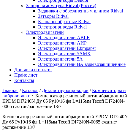
Электроприводы Dendor
Запорная арматура Ridval (Россия)
Задвижки с обрезиненным клином Ridval
Затворы Ridval
Клапаны обратные Ridval
Электроприводы Ridval
Электродвигатели
Электродвигатели ABLE
Электродвигатели АИР
Электродвигатели Ebmpapst
Электродвигатели 5АМХ
Электродвигатели 5А
Электродвигатели ВА взрывозащищенные
Доставка и оплата
Прайс лист
Контакты
Главная
/
Каталог
/
Детали трубопроводов
/
Компенсаторы и
вибровставки
/
Компенсатор резиновый антивибрационный
EPDM DI7240N Ду 65 Ру10/16 фл L=115мм Tecofi DI7240N-
0065 сжатие/растяжение 13/7
Компенсатор резиновый антивибрационный EPDM DI7240N
Ду 65 Ру10/16 фл L=115мм Tecofi DI7240N-0065 сжатие/
растяжение 13/7