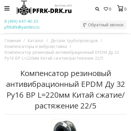
0
0
8 (499) 647-40-33
Обратный звонок
pfrkdrk@yandex.ru
Главная
/
Каталог
/
Детали трубопроводов
/
Компенсаторы и вибровставки
/
Компенсатор резиновый антивибрационный EPDM Ду 32
Ру16 ВР L=220мм Китай сжатие/растяжение 22/5
Компенсатор резиновый
антивибрационный EPDM Ду 32
Ру16 ВР L=220мм Китай сжатие/
растяжение 22/5