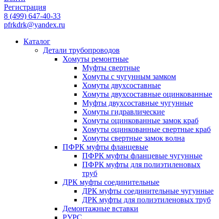
Регистрация
8
(499)
647-40-33
pfrkdrk@yandex.ru
Каталог
Детали трубопроводов
Хомуты ремонтные
Муфты свертные
Хомуты с чугунным замком
Хомуты двухсоставные
Хомуты двухсоставные оцинкованные
Муфты двухсоставные чугунные
Хомуты гидравлические
Хомуты оцинкованные замок краб
Хомуты оцинкованные свертные краб
Хомуты свертные замок волна
ПФРК муфты фланцевые
ПФРК муфты фланцевые чугунные
ПФРК муфты для полиэтиленовых
труб
ДРК муфты соединительные
ДРК муфты соединительные чугунные
ДРК муфты для полиэтиленовых труб
Демонтажные вставки
РУРС