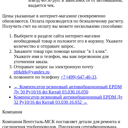
Въезд 40-50 руб. в зависимости от автомашины,
выдается чек.
Цены указанные в интернет-магазине своевременно
обновляются. Оплата производится по безналичному расчету.
Получить счет на оплату вы можете несколькими способами:
Выберите в разделе сайта интернет-магазин
необходимый товар и положите его в корзину. Укажите
количество и отправьте запрос.
Закажите товар при помощи кнопки "в 1 клик".
Укажите имя и телефон, мы вам перезвоним для
уточнения заказа.
Отправьте запрос на электронную почту
pfrkdrk@yandex.ru
.
позвоните по телефону
+7 (499) 647-40-33
.
← Компенсатор резиновый антивибрационный EPDM
Ду 50 Ру10/16 фл Китай 03.030.16.050
Компенсатор резиновый антивибрационный EPDM Ду
32 Ру10/16 фл Китай 03.030.16.032 →
Компания
Компания Вентсталь-МСК поставляет детали для ремонта и
соединения трубопроводов. Продукция сертифицирована,