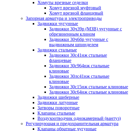
Хомуты врезные седелки
Хомут врезной муфтовый
Хомут врезной фланцевый
Запорная арматура и электроприводы
Задвижки чугунные
Задвижки 30ч39р (МЗВ) чугунные с
обрезиненным клином
Задвижки 30ч6бр чугунные с
выдвижным шпинделем
Задвижки стальные
Задвижки 30с41нж стальные
фланцевые
Задвижки 30с964нж стальные
клиновые
Задвижки 30лс41нж стальные
клиновые
Задвижки 30с15нж стальные клиновые
Задвижки 30с64нж стальные клиновые
Задвижки шиберные
Задвижки латунные
Затворы поворотные
Клапаны стальные
Воздухоотводчик однокамерный (вантуз)
Регулирующая и предохранительная арматура
Клапаны обратные чугунные