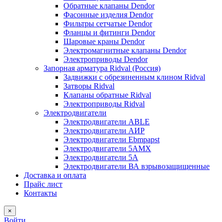
Обратные клапаны Dendor
Фасонные изделия Dendor
Фильтры сетчатые Dendor
Фланцы и фитинги Dendor
Шаровые краны Dendor
Электромагнитные клапаны Dendor
Электроприводы Dendor
Запорная арматура Ridval (Россия)
Задвижки с обрезиненным клином Ridval
Затворы Ridval
Клапаны обратные Ridval
Электроприводы Ridval
Электродвигатели
Электродвигатели ABLE
Электродвигатели АИР
Электродвигатели Ebmpapst
Электродвигатели 5АМХ
Электродвигатели 5А
Электродвигатели ВА взрывозащищенные
Доставка и оплата
Прайс лист
Контакты
×
Войти