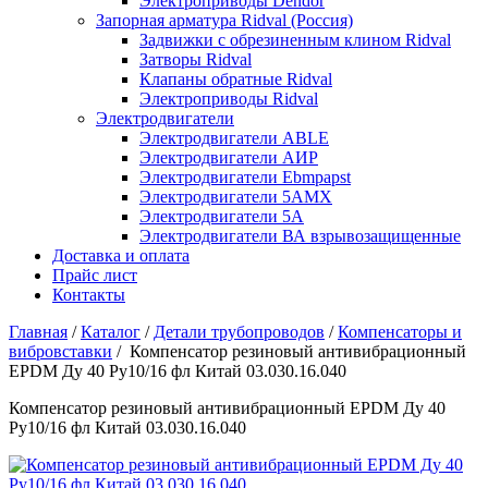
Электроприводы Dendor
Запорная арматура Ridval (Россия)
Задвижки с обрезиненным клином Ridval
Затворы Ridval
Клапаны обратные Ridval
Электроприводы Ridval
Электродвигатели
Электродвигатели ABLE
Электродвигатели АИР
Электродвигатели Ebmpapst
Электродвигатели 5АМХ
Электродвигатели 5А
Электродвигатели ВА взрывозащищенные
Доставка и оплата
Прайс лист
Контакты
Главная
/
Каталог
/
Детали трубопроводов
/
Компенсаторы и
вибровставки
/
Компенсатор резиновый антивибрационный
EPDM Ду 40 Ру10/16 фл Китай 03.030.16.040
Компенсатор резиновый антивибрационный EPDM Ду 40
Ру10/16 фл Китай 03.030.16.040