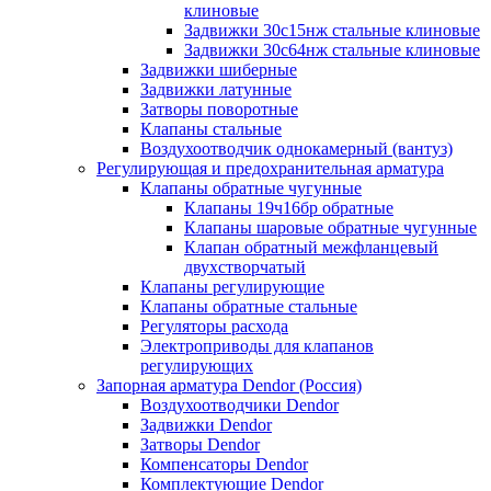
клиновые
Задвижки 30с15нж стальные клиновые
Задвижки 30с64нж стальные клиновые
Задвижки шиберные
Задвижки латунные
Затворы поворотные
Клапаны стальные
Воздухоотводчик однокамерный (вантуз)
Регулирующая и предохранительная арматура
Клапаны обратные чугунные
Клапаны 19ч16бр обратные
Клапаны шаровые обратные чугунные
Клапан обратный межфланцевый
двухстворчатый
Клапаны регулирующие
Клапаны обратные стальные
Регуляторы расхода
Электроприводы для клапанов
регулирующих
Запорная арматура Dendor (Россия)
Воздухоотводчики Dendor
Задвижки Dendor
Затворы Dendor
Компенсаторы Dendor
Комплектующие Dendor