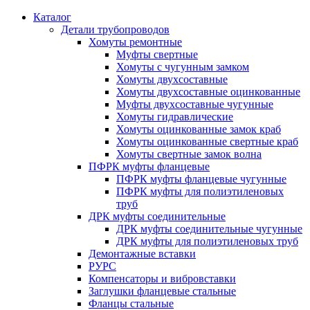
Каталог
Детали трубопроводов
Хомуты ремонтные
Муфты свертные
Хомуты с чугунным замком
Хомуты двухсоставные
Хомуты двухсоставные оцинкованные
Муфты двухсоставные чугунные
Хомуты гидравлические
Хомуты оцинкованные замок краб
Хомуты оцинкованные свертные краб
Хомуты свертные замок волна
ПФРК муфты фланцевые
ПФРК муфты фланцевые чугунные
ПФРК муфты для полиэтиленовых
труб
ДРК муфты соединительные
ДРК муфты соединительные чугунные
ДРК муфты для полиэтиленовых труб
Демонтажные вставки
РУРС
Компенсаторы и вибровставки
Заглушки фланцевые стальные
Фланцы стальные