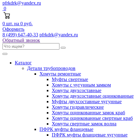
pfrkdrk@yandex.ru
0
0
шт. на
0 руб.
Оформить
8 (499) 647-40-33
pfrkdrk@yandex.ru
Обратный звонок
Каталог
Детали трубопроводов
Хомуты ремонтные
Муфты свертные
Хомуты с чугунным замком
Хомуты двухсоставные
Хомуты двухсоставные оцинкованные
Муфты двухсоставные чугунные
Хомуты гидравлические
Хомуты оцинкованные замок краб
Хомуты оцинкованные свертные краб
Хомуты свертные замок волна
ПФРК муфты фланцевые
ПФРК муфты фланцевые чугунные