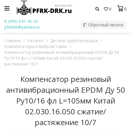
0
0
8 (499) 647-40-33
Обратный звонок
pfrkdrk@yandex.ru
Главная
/
Каталог
/
Детали трубопроводов
/
Компенсаторы и вибровставки
/
Компенсатор резиновый антивибрационный EPDM Ду 50
Ру10/16 фл L=105мм Китай 02.030.16.050 сжатие/
растяжение 10/7
Компенсатор резиновый
антивибрационный EPDM Ду 50
Ру10/16 фл L=105мм Китай
02.030.16.050 сжатие/
растяжение 10/7