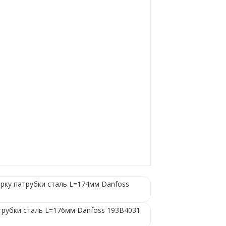
рку патрубки сталь L=174мм Danfoss
трубки сталь L=176мм Danfoss 193B4031