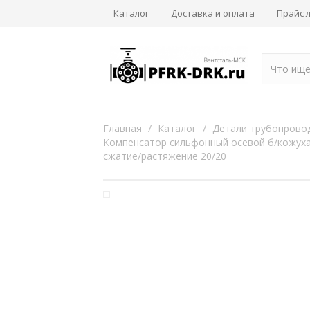
Каталог
Доставка и оплата
Прайс 
Главная
/
Каталог
/
Детали трубопрово
Компенсатор сильфонный осевой б/кожуха 
сжатие/растяжение 20/20