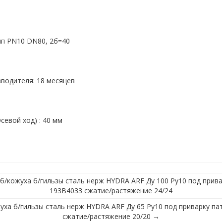
мп PN10 DN80, 2б=40
водителя: 18 месяцев
евой ход) : 40 мм
/кожуха б/гильзы сталь нерж HYDRA ARF Ду 100 Ру10 под прива
193B4033 сжатие/растяжение 24/24
ха б/гильзы сталь нерж HYDRA ARF Ду 65 Ру10 под приварку па
сжатие/растяжение 20/20 →