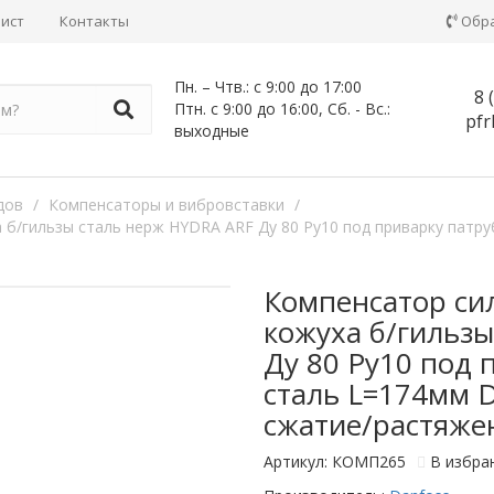
лист
Контакты
Обр
Пн. – Чтв.: с 9:00 до 17:00
8
Птн. с 9:00 до 16:00, Сб. - Вс.:
pfr
выходные
дов
/
Компенсаторы и вибровставки
/
б/гильзы сталь нерж HYDRA ARF Ду 80 Ру10 под приварку патру
Компенсатор си
кожуха б/гильз
Ду 80 Ру10 под 
сталь L=174мм 
сжатие/растяже
Артикул: КОМП265
В избра