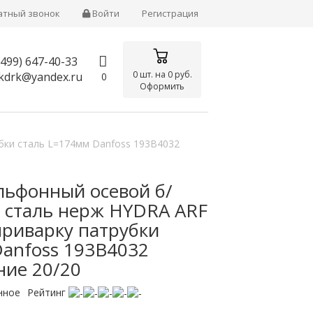
атный звонок
Войти
Регистрация
(499)
647-40-33
0
шт. на
0 руб.
kdrk@yandex.ru
0
Оформить
бки сталь L=174мм Danfoss 193B4032
льфонный осевой б/
ы сталь нерж HYDRA ARF
приварку патрубки
Danfoss 193B4032
ние 20/20
нное
Рейтинг