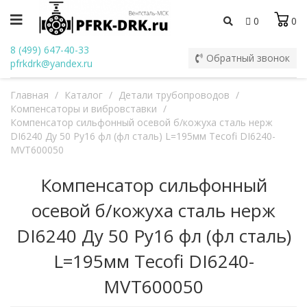
0
0
8 (499) 647-40-33
Обратный звонок
pfrkdrk@yandex.ru
Главная
/
Каталог
/
Детали трубопроводов
/
Компенсаторы и вибровставки
/
Компенсатор сильфонный осевой б/кожуха сталь нерж
DI6240 Ду 50 Ру16 фл (фл сталь) L=195мм Tecofi DI6240-
MVT600050
Компенсатор сильфонный
осевой б/кожуха сталь нерж
DI6240 Ду 50 Ру16 фл (фл сталь)
L=195мм Tecofi DI6240-
MVT600050