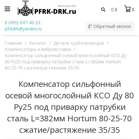
0
0
8 (499) 647-40-33
Обратный звонок
pfrkdrk@yandex.ru
Главная
/
Каталог
/
Детали трубопроводов
/
Компенсаторы и вибровставки
/
Компенсатор сильфонный осевой многослойный КСО Ду
80 Ру25 под приварку патрубки сталь L=382мм Hortum
80-25-70 сжатие/растяжение 35/35
Компенсатор сильфонный
осевой многослойный КСО Ду 80
Ру25 под приварку патрубки
сталь L=382мм Hortum 80-25-70
сжатие/растяжение 35/35